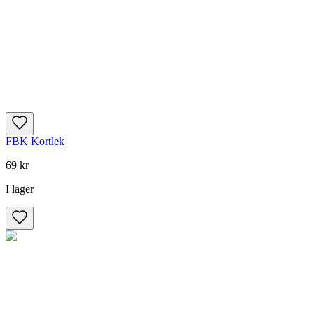
FBK Kortlek
69 kr
I lager