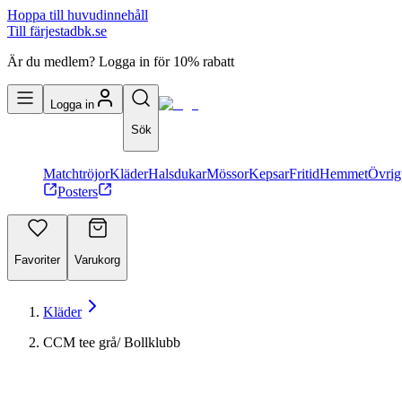
Hoppa till huvudinnehåll
Till färjestadbk.se
Är du medlem? Logga in för 10% rabatt
Logga in
Sök
Matchtröjor
Kläder
Halsdukar
Mössor
Kepsar
Fritid
Hemmet
Övrig
Posters
Favoriter
Varukorg
Kläder
CCM tee grå/ Bollklubb