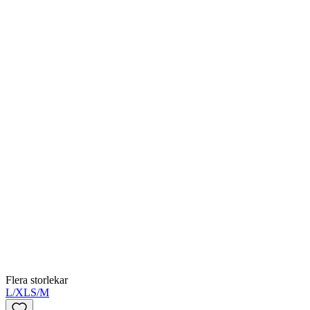
Flera storlekar
L/XL
S/M