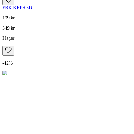
FBK KEPS 3D
199 kr
349 kr
I lager
-
42
%