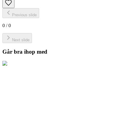
Previous slide
0
/
0
Next slide
Går bra ihop med