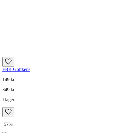
FBK Golfkeps
149 kr
349 kr
I lager
-
57
%