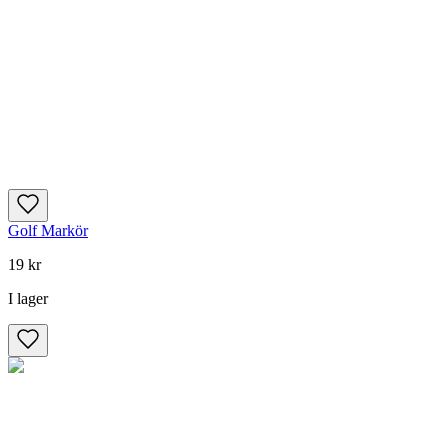
Golf Markör
19 kr
I lager