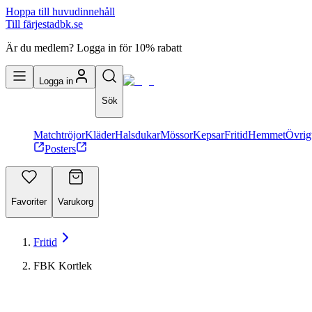
Hoppa till huvudinnehåll
Till färjestadbk.se
Är du medlem? Logga in för 10% rabatt
Logga in
Sök
Matchtröjor
Kläder
Halsdukar
Mössor
Kepsar
Fritid
Hemmet
Övrig
Posters
Favoriter
Varukorg
Fritid
FBK Kortlek