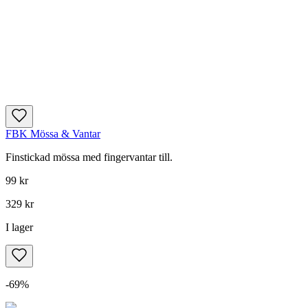
FBK Mössa & Vantar
Finstickad mössa med fingervantar till.
99 kr
329 kr
I lager
-
69
%