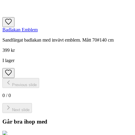
Badlakan Emblem
Sandfärgat badlakan med invävt emblem. Mått 70#140 cm
399 kr
I lager
Previous slide
0
/
0
Next slide
Går bra ihop med