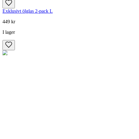
Exklusivt ölglas 2-pack L
449 kr
I lager