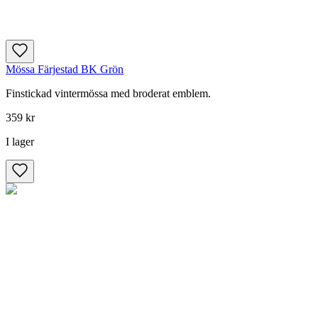
Mössa Färjestad BK Grön
Finstickad vintermössa med broderat emblem.
359 kr
I lager