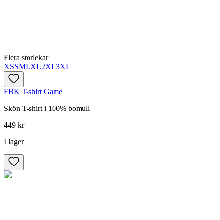
Flera storlekar
XS
S
M
L
XL
2XL
3XL
FBK T-shirt Game
Skön T-shirt i 100% bomull
449 kr
I lager