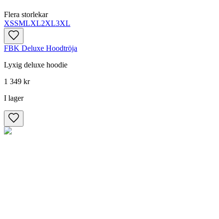
Flera storlekar
XS
S
M
L
XL
2XL
3XL
FBK Deluxe Hoodtröja
Lyxig deluxe hoodie
1 349 kr
I lager