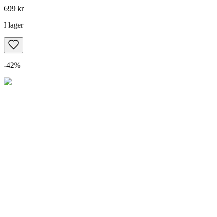
699 kr
I lager
-
42
%