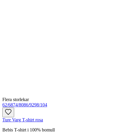
Flera storlekar
62/68
74/80
86/92
98/104
Ture Varg T-shirt rosa
Bebis T-shirt i 100% bomull