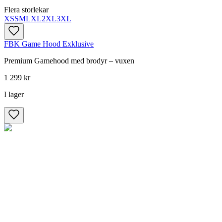
Flera storlekar
XS
S
M
L
XL
2XL
3XL
FBK Game Hood Exklusive
Premium Gamehood med brodyr – vuxen
1 299 kr
I lager