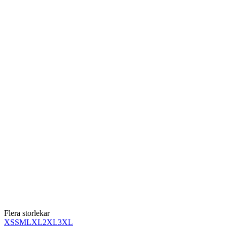
Flera storlekar
XS
S
M
L
XL
2XL
3XL