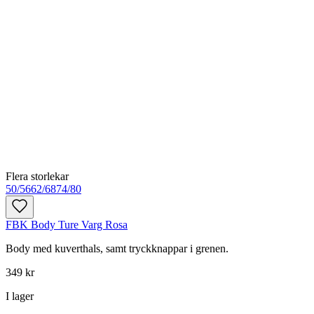
Flera storlekar
50/56
62/68
74/80
FBK Body Ture Varg Rosa
Body med kuverthals, samt tryckknappar i grenen.
349 kr
I lager