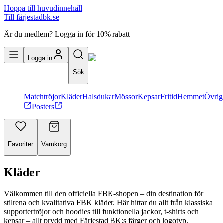
Hoppa till huvudinnehåll
Till färjestadbk.se
Är du medlem? Logga in för 10% rabatt
Logga in
Sök
Matchtröjor
Kläder
Halsdukar
Mössor
Kepsar
Fritid
Hemmet
Övrig
Posters
Favoriter
Varukorg
Kläder
Välkommen till den officiella FBK-shopen – din destination för
stilrena och kvalitativa FBK kläder. Här hittar du allt från klassiska
supportertröjor och hoodies till funktionella jackor, t-shirts och
kepsar – allt prydd med Färjestad BK:s färger och logotyp.