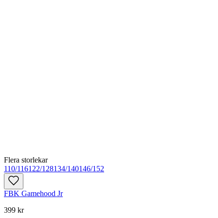
Flera storlekar
110/116
122/128
134/140
146/152
FBK Gamehood Jr
399 kr