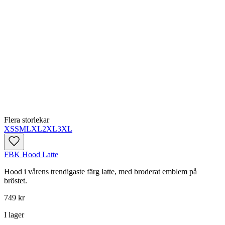
Flera storlekar
XS
S
M
L
XL
2XL
3XL
FBK Hood Latte
Hood i vårens trendigaste färg latte, med broderat emblem på
bröstet.
749 kr
I lager