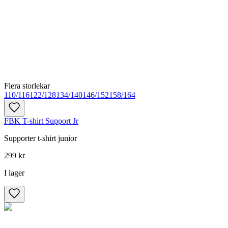
Flera storlekar
110/116
122/128
134/140
146/152
158/164
FBK T-shirt Support Jr
Supporter t-shirt junior
299 kr
I lager