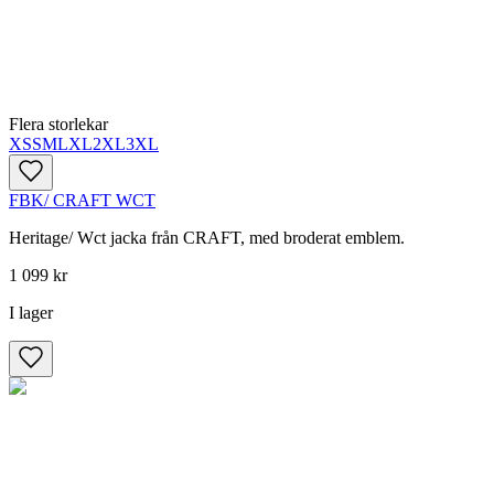
Flera storlekar
XS
S
M
L
XL
2XL
3XL
FBK/ CRAFT WCT
Heritage/ Wct jacka från CRAFT, med broderat emblem.
1 099 kr
I lager