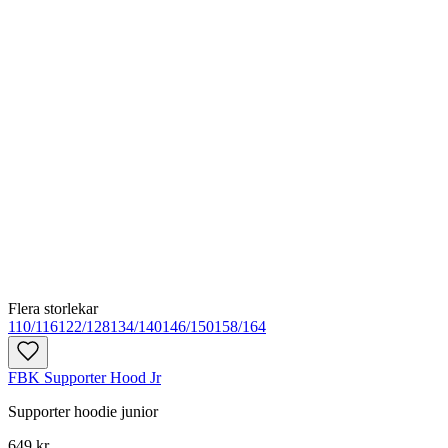
Flera storlekar
110/116
122/128
134/140
146/150
158/164
FBK Supporter Hood Jr
Supporter hoodie junior
649 kr