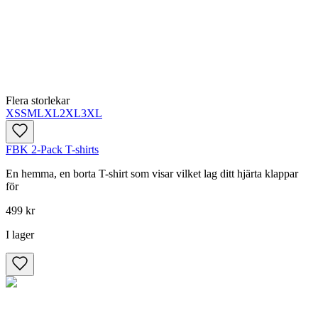
Flera storlekar
XS
S
M
L
XL
2XL
3XL
FBK 2-Pack T-shirts
En hemma, en borta T-shirt som visar vilket lag ditt hjärta klappar
för
499 kr
I lager