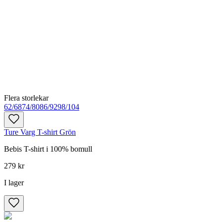
Flera storlekar
62/68
74/80
86/92
98/104
Ture Varg T-shirt Grön
Bebis T-shirt i 100% bomull
279 kr
I lager