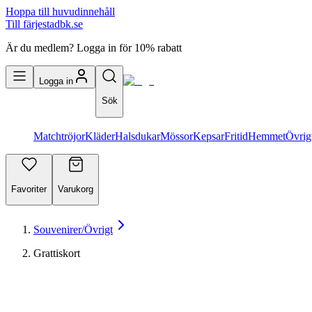
Hoppa till huvudinnehåll
Till färjestadbk.se
Är du medlem? Logga in för 10% rabatt
Logga in
Sök
Matchtröjor
Kläder
Halsdukar
Mössor
Kepsar
Fritid
Hemmet
Övrig
Favoriter
Varukorg
Souvenirer/Övrigt
Grattiskort