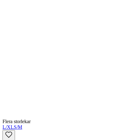
Flera storlekar
L/XL
S/M