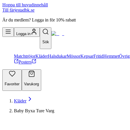
Hoppa till huvudinnehåll
Till färjestadbk.se
Är du medlem? Logga in för 10% rabatt
Logga in
Sök
Matchtröjor
Kläder
Halsdukar
Mössor
Kepsar
Fritid
Hemmet
Övrig
Posters
Favoriter
Varukorg
Kläder
Baby Byxa Ture Varg