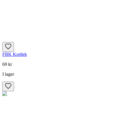
FBK Kortlek
69 kr
I lager