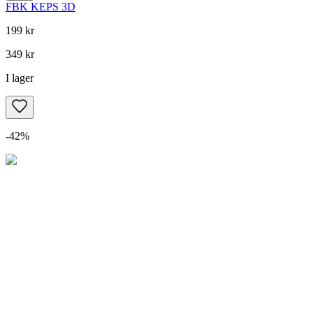
FBK KEPS 3D
199 kr
349 kr
I lager
-
42
%