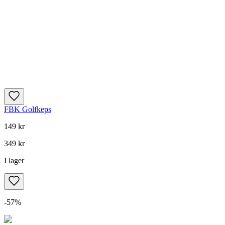
FBK Golfkeps
149 kr
349 kr
I lager
-
57
%