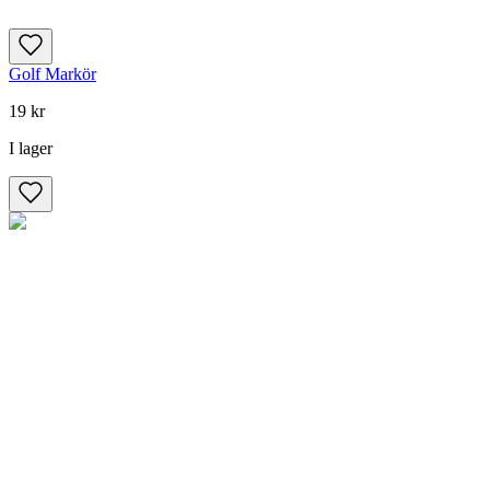
Golf Markör
19 kr
I lager