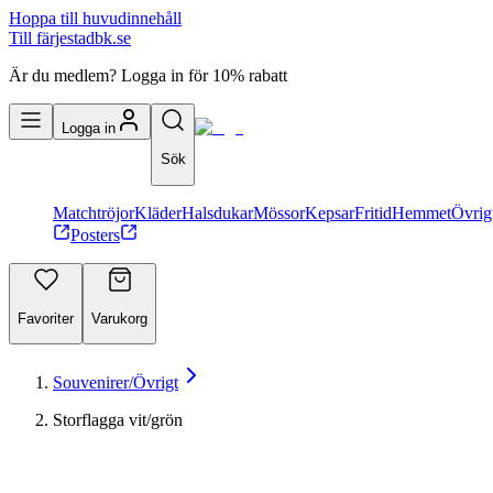
Hoppa till huvudinnehåll
Till färjestadbk.se
Är du medlem? Logga in för 10% rabatt
Logga in
Sök
Matchtröjor
Kläder
Halsdukar
Mössor
Kepsar
Fritid
Hemmet
Övrig
Posters
Favoriter
Varukorg
Souvenirer/Övrigt
Storflagga vit/grön