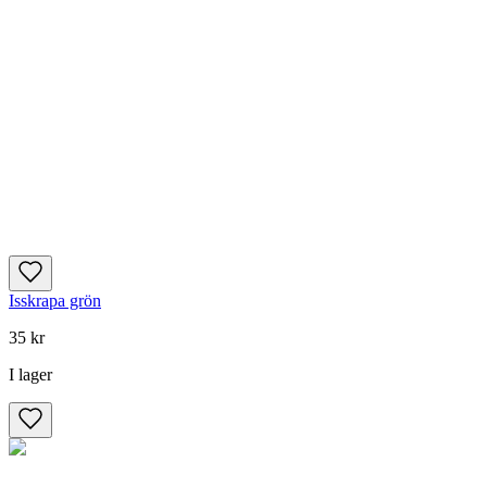
Isskrapa grön
35 kr
I lager