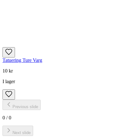
Tatuering Ture Varg
10 kr
I lager
Previous slide
0
/
0
Next slide