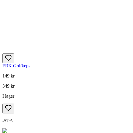
FBK Golfkeps
149 kr
349 kr
I lager
-
57
%