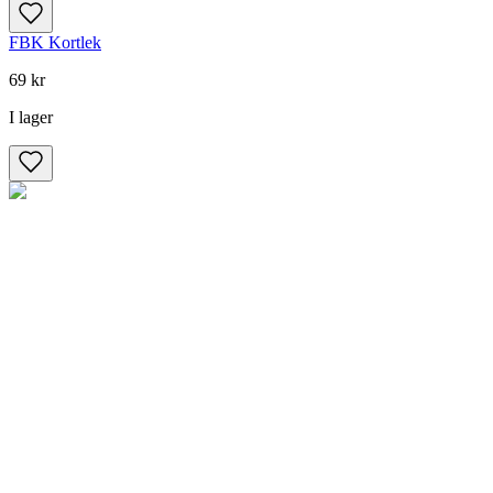
FBK Kortlek
69 kr
I lager