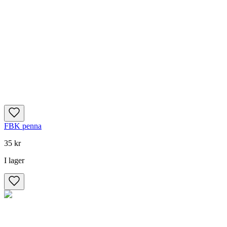
FBK penna
35 kr
I lager