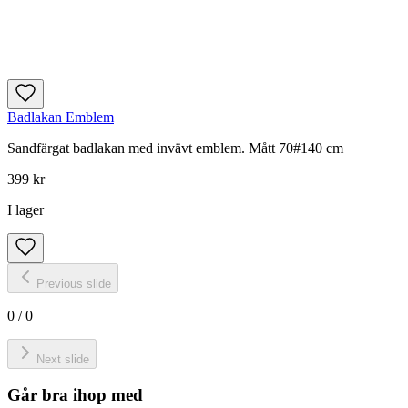
Badlakan Emblem
Sandfärgat badlakan med invävt emblem. Mått 70#140 cm
399 kr
I lager
Previous slide
0
/
0
Next slide
Går bra ihop med