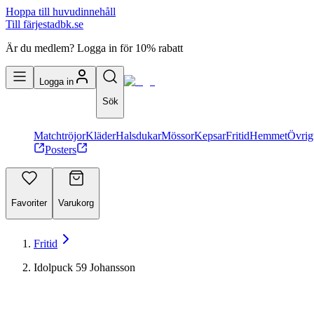
Hoppa till huvudinnehåll
Till färjestadbk.se
Är du medlem? Logga in för 10% rabatt
Logga in
Sök
Matchtröjor
Kläder
Halsdukar
Mössor
Kepsar
Fritid
Hemmet
Övrig
Posters
Favoriter
Varukorg
Fritid
Idolpuck 59 Johansson