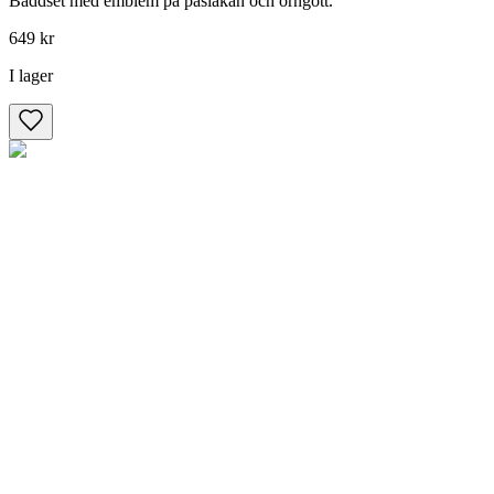
Bäddset med emblem på påslakan och örngott.
649 kr
I lager