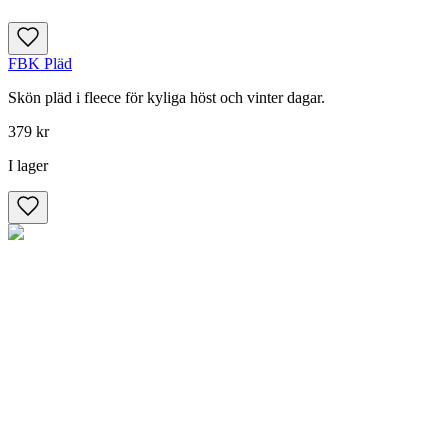
FBK Pläd
Skön pläd i fleece för kyliga höst och vinter dagar.
379 kr
I lager