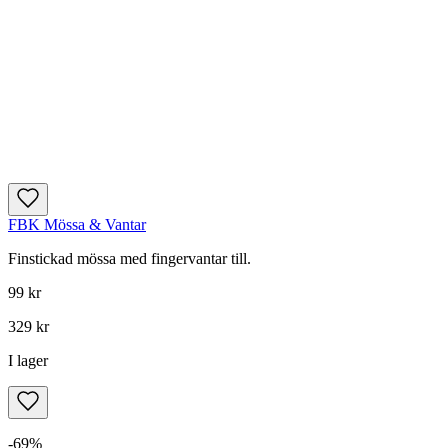
FBK Mössa & Vantar
Finstickad mössa med fingervantar till.
99 kr
329 kr
I lager
-
69
%