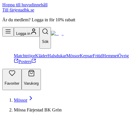
Hoppa till huvudinnehåll
Till färjestadbk.se
Är du medlem? Logga in för 10% rabatt
Logga in
Sök
Matchtröjor
Kläder
Halsdukar
Mössor
Kepsar
Fritid
Hemmet
Övrig
Posters
Favoriter
Varukorg
Mössor
Mössa Färjestad BK Grön