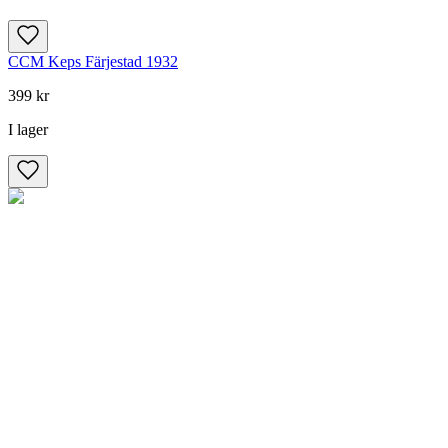
CCM Keps Färjestad 1932
399 kr
I lager