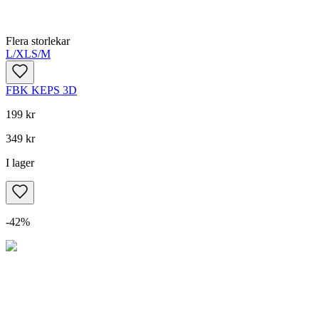
Flera storlekar
L/XL
S/M
FBK KEPS 3D
199 kr
349 kr
I lager
-
42
%