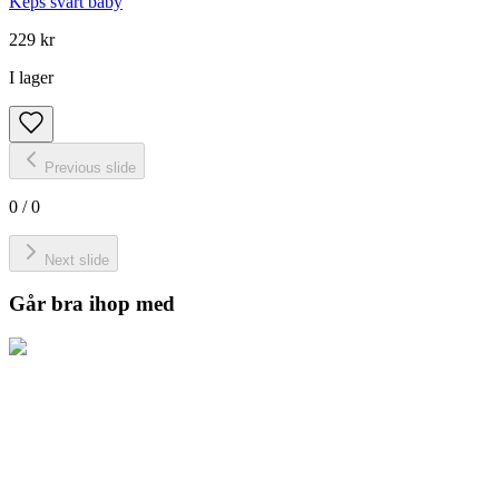
Keps svart baby
229 kr
I lager
Previous slide
0
/
0
Next slide
Går bra ihop med