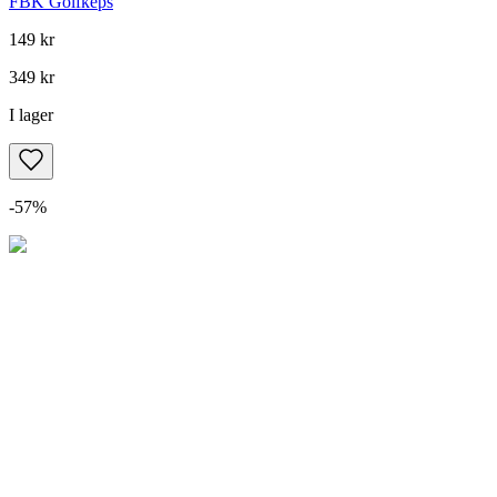
FBK Golfkeps
149 kr
349 kr
I lager
-
57
%