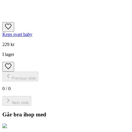
Keps svart baby
229 kr
I lager
Previous slide
0
/
0
Next slide
Går bra ihop med