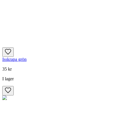
Isskrapa grön
35 kr
I lager