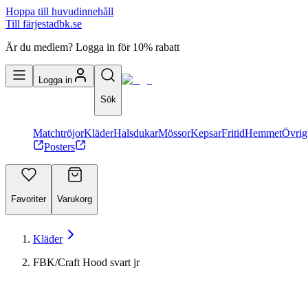
Hoppa till huvudinnehåll
Till färjestadbk.se
Är du medlem? Logga in för 10% rabatt
Logga in
Sök
Matchtröjor
Kläder
Halsdukar
Mössor
Kepsar
Fritid
Hemmet
Övrig
Posters
Favoriter
Varukorg
Kläder
FBK/Craft Hood svart jr