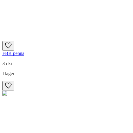
FBK penna
35 kr
I lager