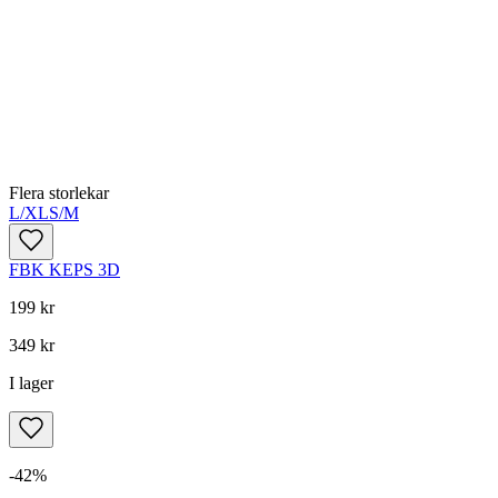
Flera storlekar
L/XL
S/M
FBK KEPS 3D
199 kr
349 kr
I lager
-
42
%