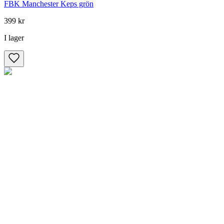
FBK Manchester Keps grön
399 kr
I lager