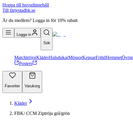
Hoppa till huvudinnehåll
Till färjestadbk.se
Är du medlem? Logga in för 10% rabatt
Logga in
Sök
Matchtröjor
Kläder
Halsdukar
Mössor
Kepsar
Fritid
Hemmet
Övrig
Posters
Favoriter
Varukorg
Kläder
FBK/ CCM Ziptröja grå/grön