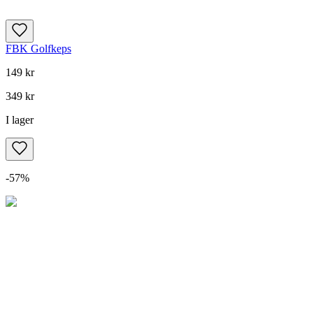
FBK Golfkeps
149 kr
349 kr
I lager
-
57
%