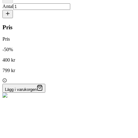
Antal
Pris
Pris
-
50
%
400 kr
799 kr
Lägg i varukorgen