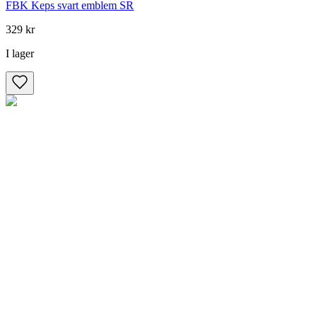
FBK Keps svart emblem SR
329 kr
I lager