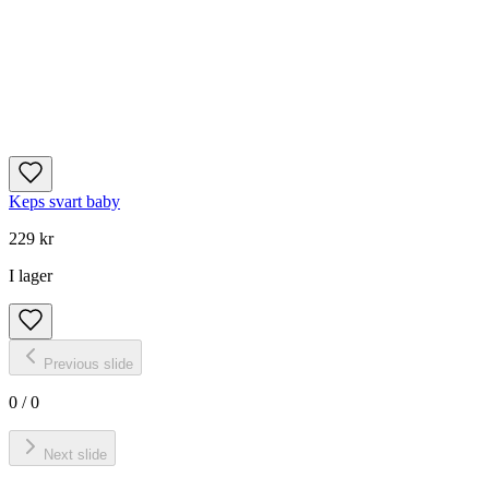
Keps svart baby
229 kr
I lager
Previous slide
0
/
0
Next slide