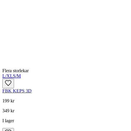
Flera storlekar
L/XL
S/M
FBK KEPS 3D
199 kr
349 kr
I lager