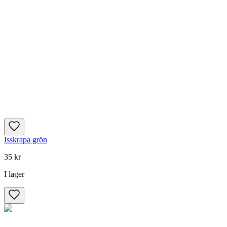
Isskrapa grön
35 kr
I lager