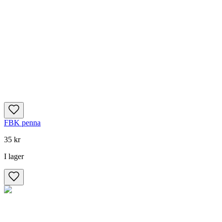
FBK penna
35 kr
I lager