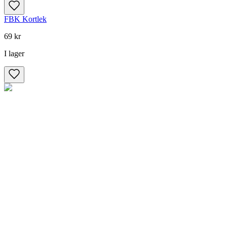
FBK Kortlek
69 kr
I lager