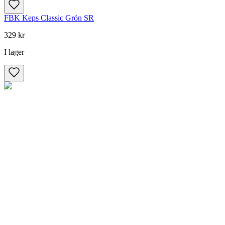
FBK Keps Classic Grön SR
329 kr
I lager