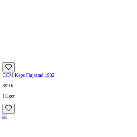
CCM Keps Färjestad 1932
399 kr
I lager