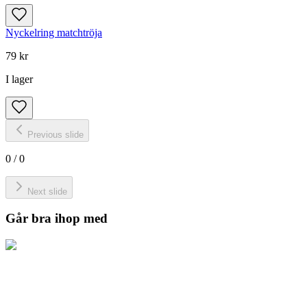
Nyckelring matchtröja
79 kr
I lager
Previous slide
0
/
0
Next slide
Går bra ihop med