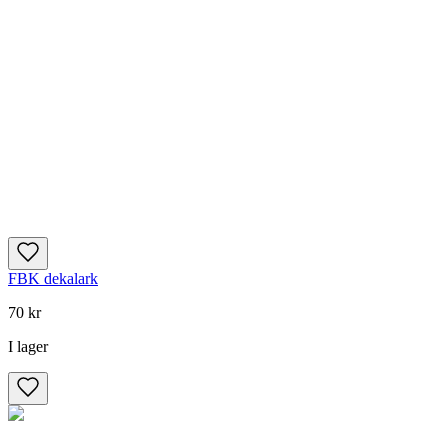
FBK dekalark
70 kr
I lager