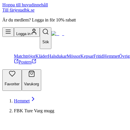
Hoppa till huvudinnehåll
Till färjestadbk.se
Är du medlem? Logga in för 10% rabatt
Logga in
Sök
Matchtröjor
Kläder
Halsdukar
Mössor
Kepsar
Fritid
Hemmet
Övrig
Posters
Favoriter
Varukorg
Hemmet
FBK Ture Varg mugg