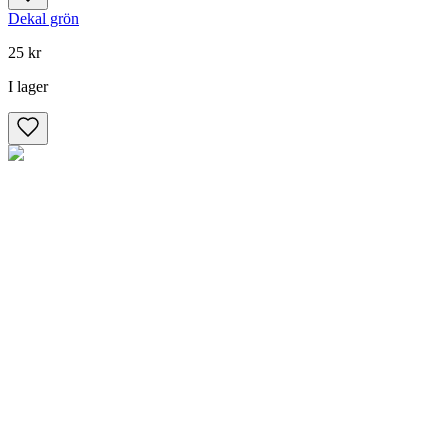
Dekal grön
25 kr
I lager