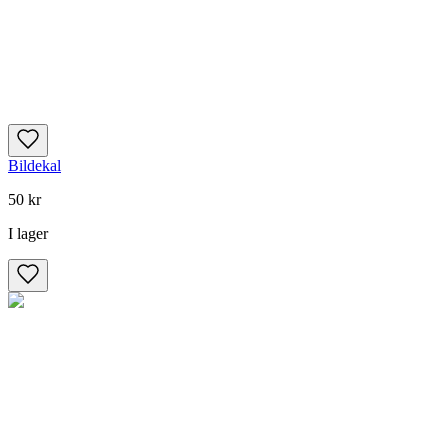
Bildekal
50 kr
I lager