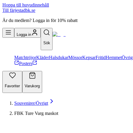
Hoppa till huvudinnehåll
Till färjestadbk.se
Är du medlem? Logga in för 10% rabatt
Logga in
Sök
Matchtröjor
Kläder
Halsdukar
Mössor
Kepsar
Fritid
Hemmet
Övrig
Posters
Favoriter
Varukorg
Souvenirer/Övrigt
FBK Ture Varg maskot