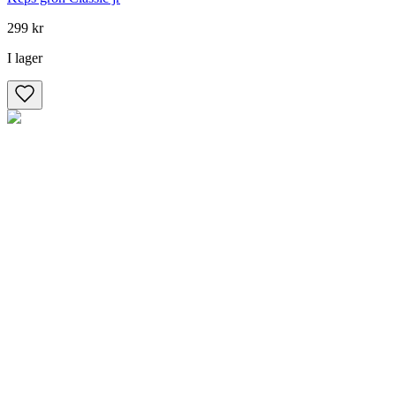
299 kr
I lager