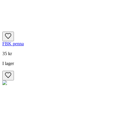
FBK penna
35 kr
I lager