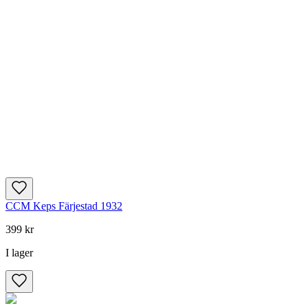
CCM Keps Färjestad 1932
399 kr
I lager