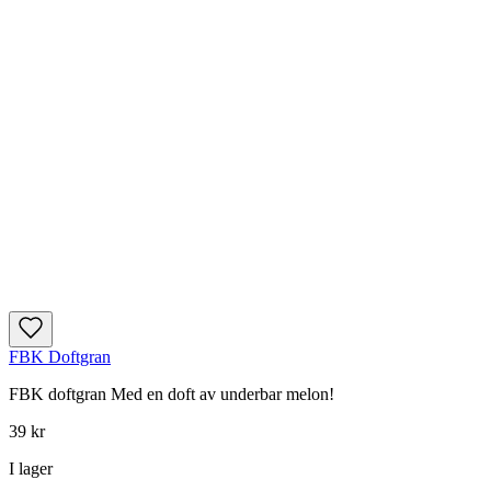
FBK Doftgran
FBK doftgran Med en doft av underbar melon!
39 kr
I lager