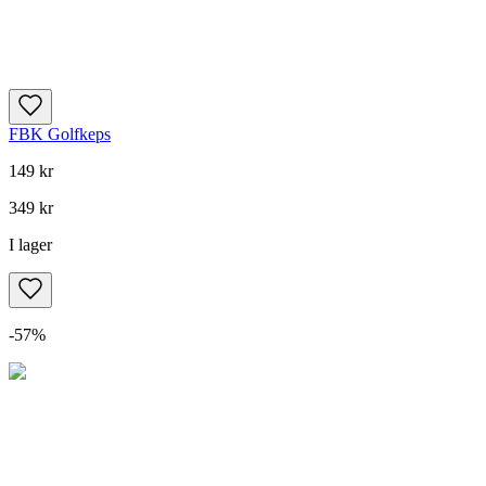
FBK Golfkeps
149 kr
349 kr
I lager
-
57
%