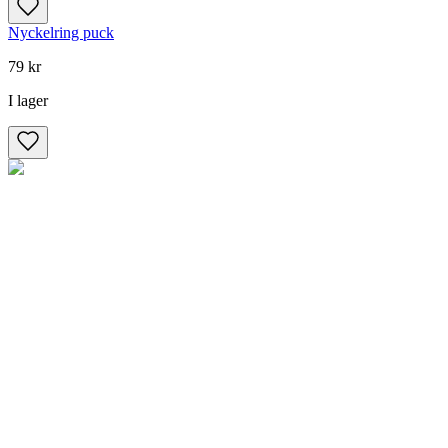
Nyckelring puck
79 kr
I lager