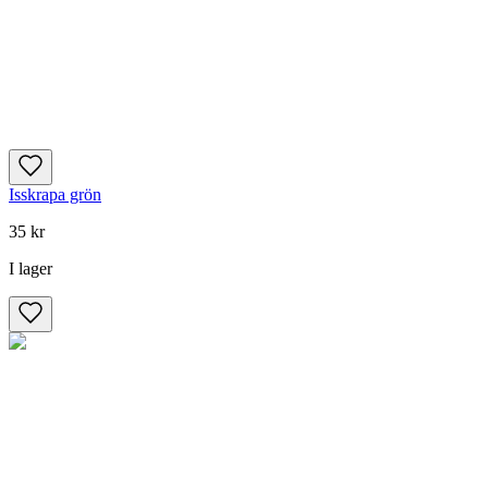
Isskrapa grön
35 kr
I lager