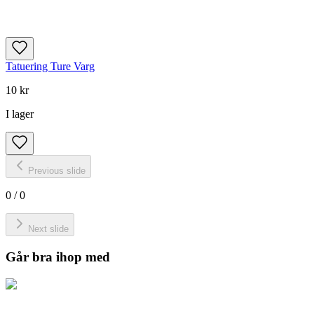
Tatuering Ture Varg
10 kr
I lager
Previous slide
0
/
0
Next slide
Går bra ihop med