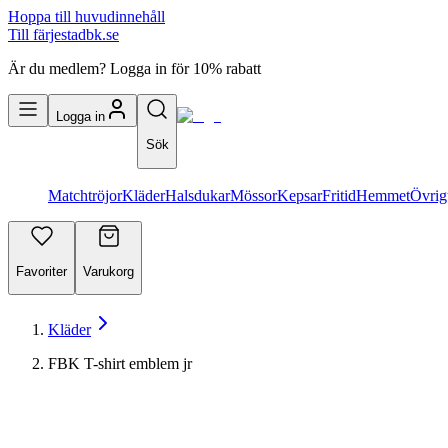
Hoppa till huvudinnehåll
Till färjestadbk.se
Är du medlem? Logga in för 10% rabatt
Logga in
Sök
Matchtröjor
Kläder
Halsdukar
Mössor
Kepsar
Fritid
Hemmet
Övrig
Favoriter
Varukorg
Kläder
FBK T-shirt emblem jr