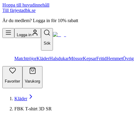
Hoppa till huvudinnehåll
Till färjestadbk.se
Är du medlem? Logga in för 10% rabatt
Logga in
Sök
Matchtröjor
Kläder
Halsdukar
Mössor
Kepsar
Fritid
Hemmet
Övrig
Favoriter
Varukorg
Kläder
FBK T-shirt 3D SR