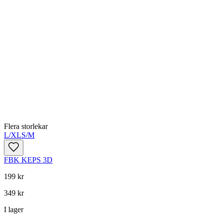
Flera storlekar
L/XL
S/M
FBK KEPS 3D
199 kr
349 kr
I lager