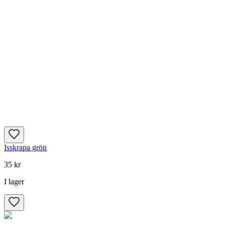
Isskrapa grön
35 kr
I lager