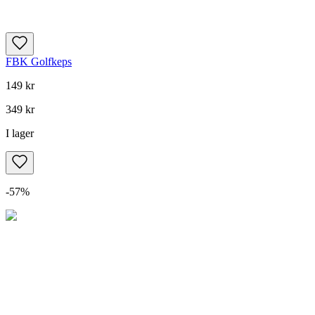
FBK Golfkeps
149 kr
349 kr
I lager
-
57
%