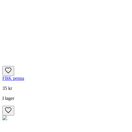
FBK penna
35 kr
I lager