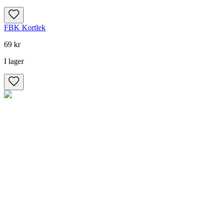
FBK Kortlek
69 kr
I lager