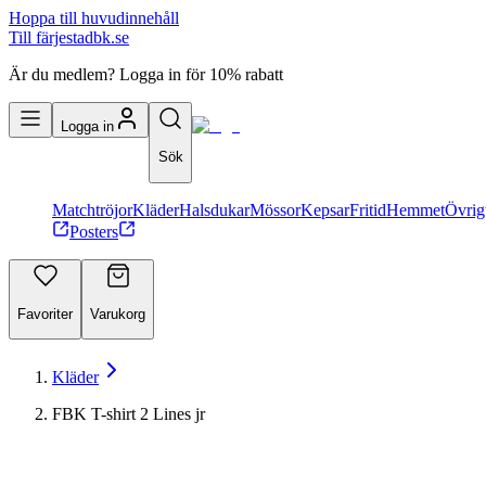
Hoppa till huvudinnehåll
Till färjestadbk.se
Är du medlem? Logga in för 10% rabatt
Logga in
Sök
Matchtröjor
Kläder
Halsdukar
Mössor
Kepsar
Fritid
Hemmet
Övrig
Posters
Favoriter
Varukorg
Kläder
FBK T-shirt 2 Lines jr