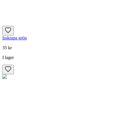
Isskrapa grön
35 kr
I lager