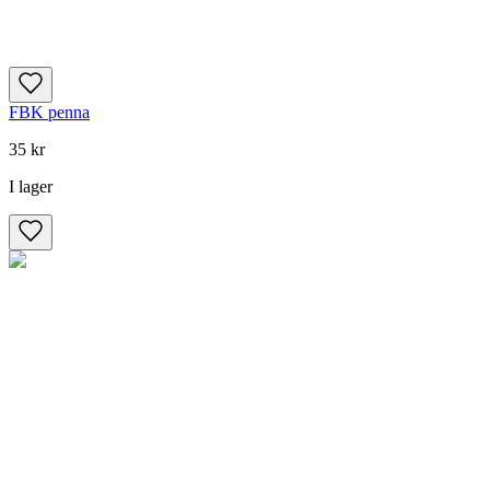
FBK penna
35 kr
I lager