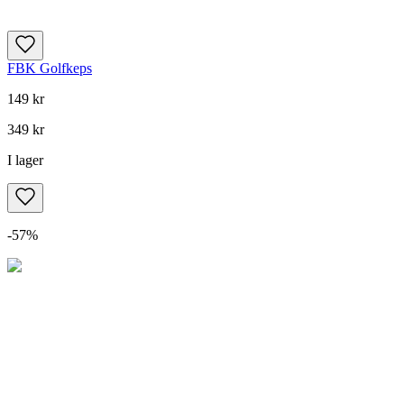
FBK Golfkeps
149 kr
349 kr
I lager
-
57
%