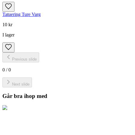
Tatuering Ture Varg
10 kr
I lager
Previous slide
0
/
0
Next slide
Går bra ihop med