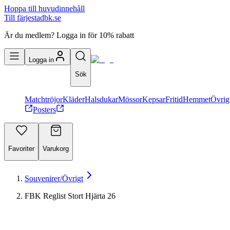
Hoppa till huvudinnehåll
Till färjestadbk.se
Är du medlem? Logga in för 10% rabatt
Logga in
Sök
Matchtröjor
Kläder
Halsdukar
Mössor
Kepsar
Fritid
Hemmet
Övrig
Posters
Favoriter
Varukorg
Souvenirer/Övrigt
FBK Reglist Stort Hjärta 26