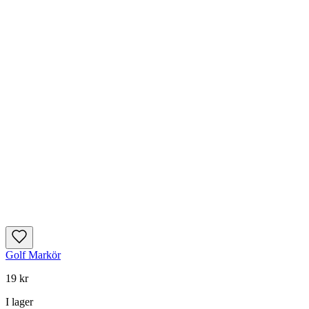
Golf Markör
19 kr
I lager