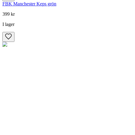
FBK Manchester Keps grön
399 kr
I lager