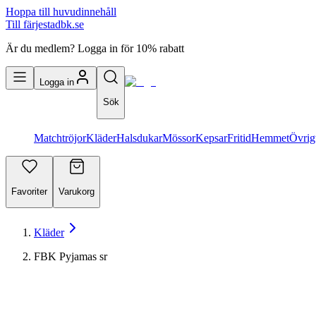
Hoppa till huvudinnehåll
Till färjestadbk.se
Är du medlem? Logga in för 10% rabatt
Logga in
Sök
Matchtröjor
Kläder
Halsdukar
Mössor
Kepsar
Fritid
Hemmet
Övrig
Favoriter
Varukorg
Kläder
FBK Pyjamas sr