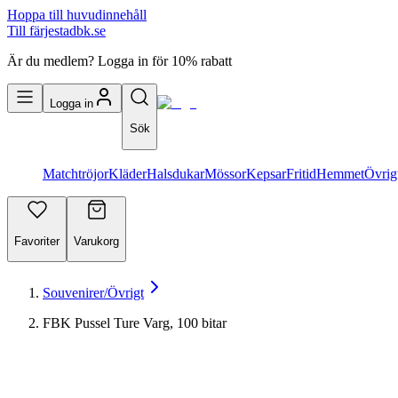
Hoppa till huvudinnehåll
Till färjestadbk.se
Är du medlem? Logga in för 10% rabatt
Logga in
Sök
Matchtröjor
Kläder
Halsdukar
Mössor
Kepsar
Fritid
Hemmet
Övrig
Favoriter
Varukorg
Souvenirer/Övrigt
FBK Pussel Ture Varg, 100 bitar