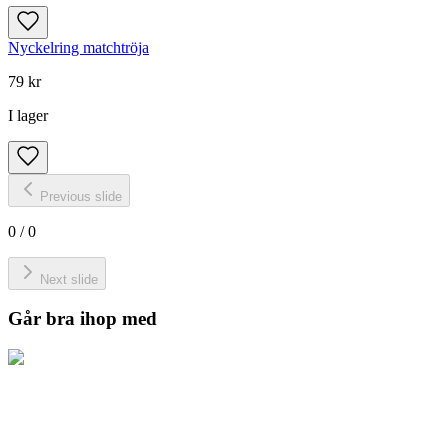
Nyckelring matchtröja
79 kr
I lager
Previous slide
0
/
0
Next slide
Går bra ihop med