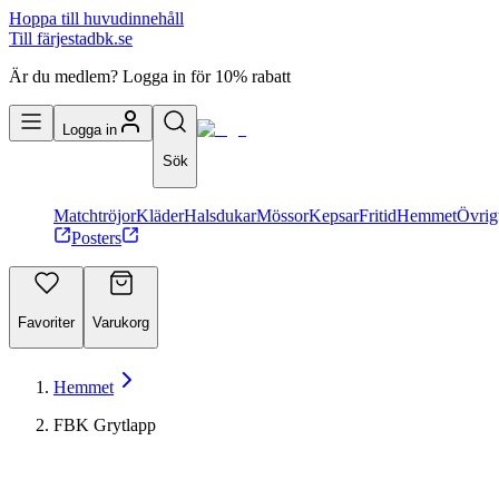
Hoppa till huvudinnehåll
Till färjestadbk.se
Är du medlem? Logga in för 10% rabatt
Logga in
Sök
Matchtröjor
Kläder
Halsdukar
Mössor
Kepsar
Fritid
Hemmet
Övrig
Posters
Favoriter
Varukorg
Hemmet
FBK Grytlapp