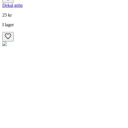
Dekal grön
25 kr
I lager