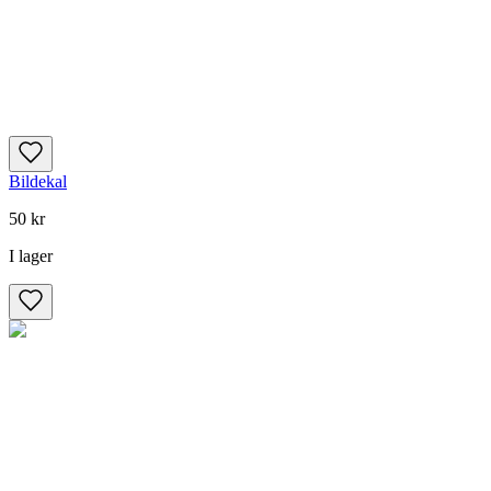
Bildekal
50 kr
I lager