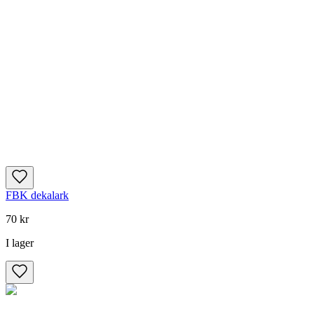
FBK dekalark
70 kr
I lager