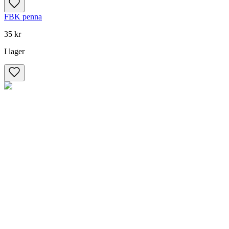
FBK penna
35 kr
I lager