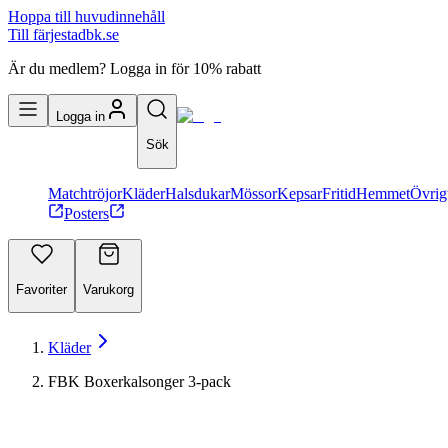
Hoppa till huvudinnehåll
Till färjestadbk.se
Är du medlem? Logga in för 10% rabatt
Logga in
Sök
Matchtröjor
Kläder
Halsdukar
Mössor
Kepsar
Fritid
Hemmet
Övrig
Posters
Favoriter
Varukorg
Kläder
FBK Boxerkalsonger 3-pack