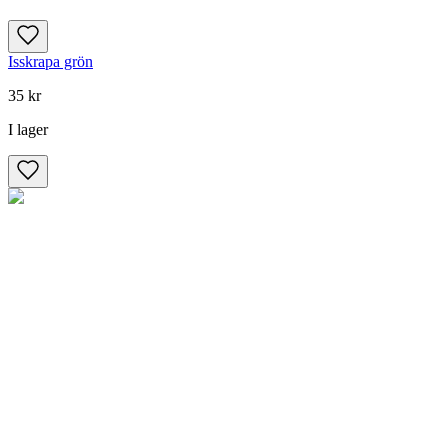
Isskrapa grön
35 kr
I lager