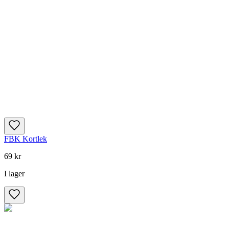
FBK Kortlek
69 kr
I lager