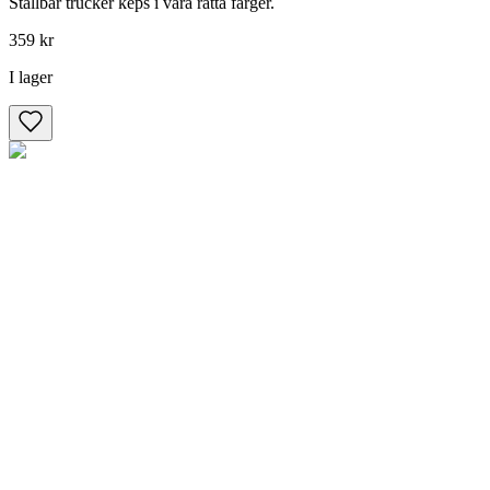
Ställbar trucker keps i våra rätta färger.
359 kr
I lager