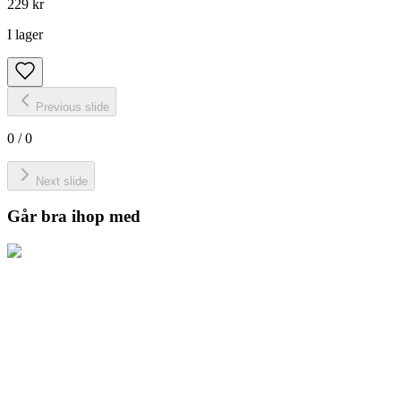
229 kr
I lager
Previous slide
0
/
0
Next slide
Går bra ihop med