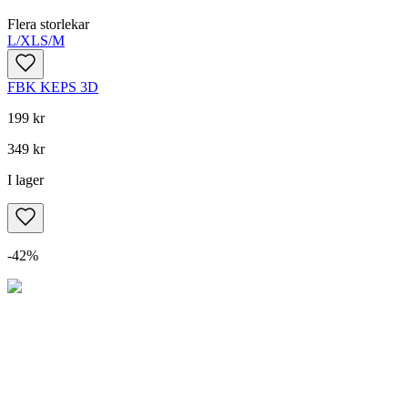
Flera storlekar
L/XL
S/M
FBK KEPS 3D
199 kr
349 kr
I lager
-
42
%