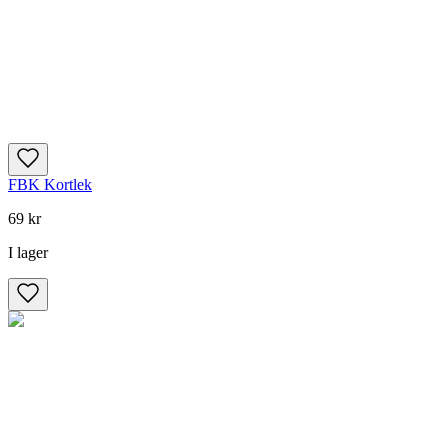
FBK Kortlek
69 kr
I lager