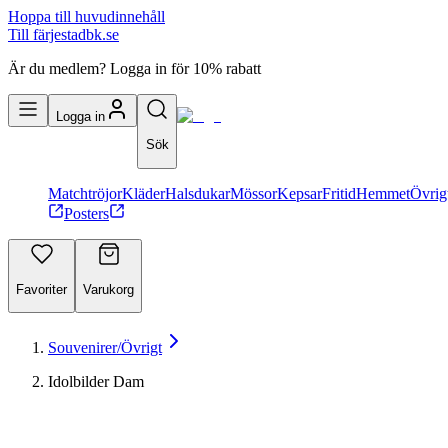
Hoppa till huvudinnehåll
Till färjestadbk.se
Är du medlem? Logga in för 10% rabatt
Logga in
Sök
Matchtröjor
Kläder
Halsdukar
Mössor
Kepsar
Fritid
Hemmet
Övrig
Posters
Favoriter
Varukorg
Souvenirer/Övrigt
Idolbilder Dam