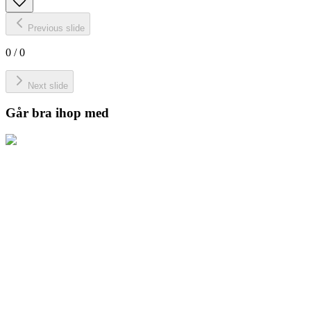
Previous slide
0
/
0
Next slide
Går bra ihop med