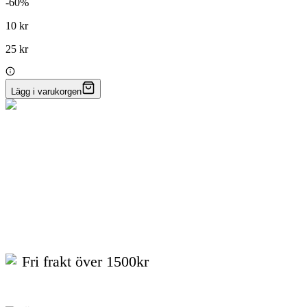
-
60
%
10 kr
25 kr
Lägg i varukorgen
Fri frakt över 1500kr