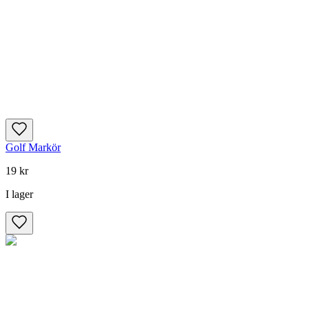
Golf Markör
19 kr
I lager