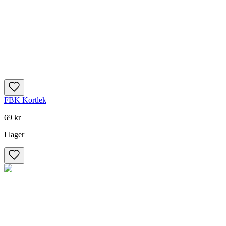
FBK Kortlek
69 kr
I lager