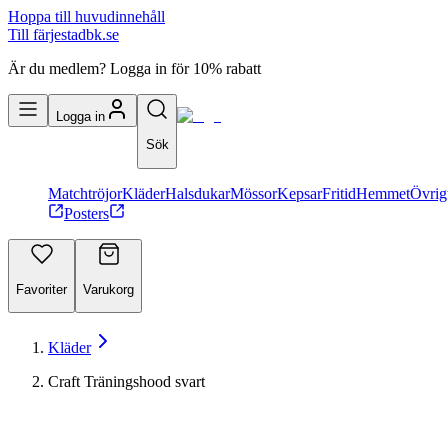
Hoppa till huvudinnehåll
Till färjestadbk.se
Är du medlem? Logga in för 10% rabatt
Logga in
Sök
Matchtröjor
Kläder
Halsdukar
Mössor
Kepsar
Fritid
Hemmet
Övrig
Posters
Favoriter
Varukorg
Kläder
Craft Träningshood svart