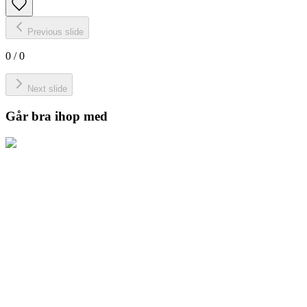
Previous slide
0
/
0
Next slide
Går bra ihop med