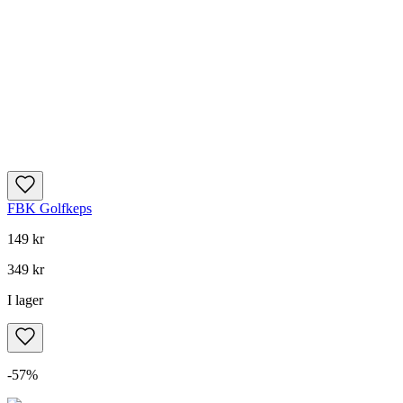
FBK Golfkeps
149 kr
349 kr
I lager
-
57
%