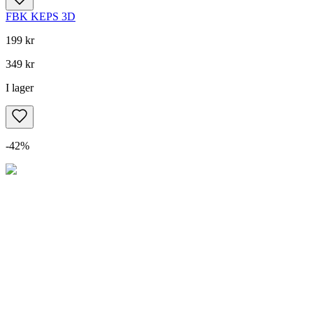
FBK KEPS 3D
199 kr
349 kr
I lager
-
42
%