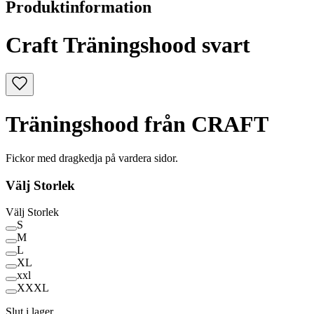
Produktinformation
Craft Träningshood svart
Träningshood från CRAFT
Fickor med dragkedja på vardera sidor.
Välj
Storlek
Välj
Storlek
S
M
L
XL
xxl
XXXL
Slut i lager