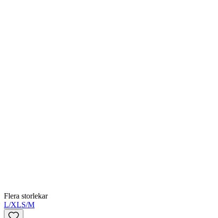
Flera storlekar
L/XL
S/M