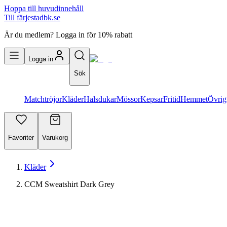
Hoppa till huvudinnehåll
Till färjestadbk.se
Är du medlem? Logga in för 10% rabatt
Logga in
Sök
Matchtröjor
Kläder
Halsdukar
Mössor
Kepsar
Fritid
Hemmet
Övrig
Favoriter
Varukorg
Kläder
CCM Sweatshirt Dark Grey