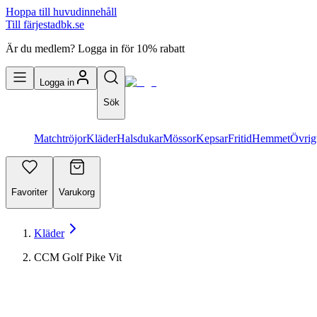
Hoppa till huvudinnehåll
Till färjestadbk.se
Är du medlem? Logga in för 10% rabatt
Logga in
Sök
Matchtröjor
Kläder
Halsdukar
Mössor
Kepsar
Fritid
Hemmet
Övrig
Favoriter
Varukorg
Kläder
CCM Golf Pike Vit