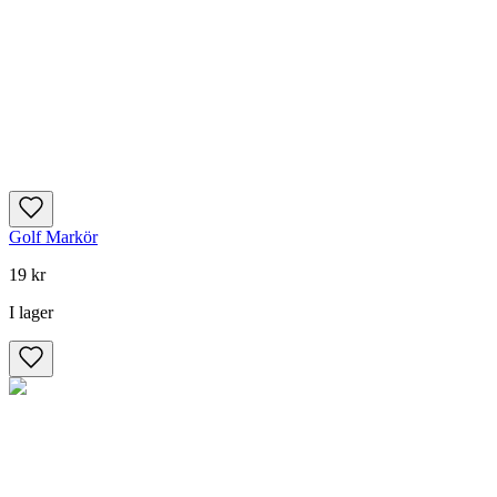
Golf Markör
19 kr
I lager