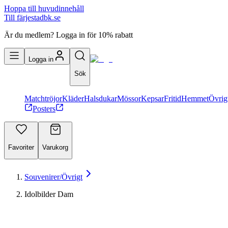
Hoppa till huvudinnehåll
Till färjestadbk.se
Är du medlem? Logga in för 10% rabatt
Logga in
Sök
Matchtröjor
Kläder
Halsdukar
Mössor
Kepsar
Fritid
Hemmet
Övrig
Posters
Favoriter
Varukorg
Souvenirer/Övrigt
Idolbilder Dam