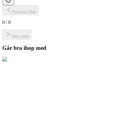
Previous slide
0
/
0
Next slide
Går bra ihop med