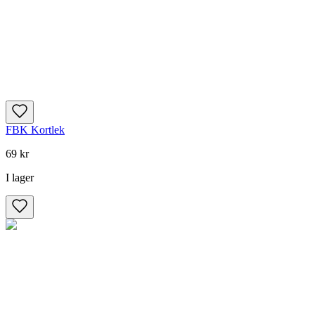
FBK Kortlek
69 kr
I lager