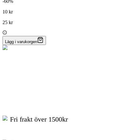
-
60
%
10 kr
25 kr
Lägg i varukorgen
Fri frakt över 1500kr