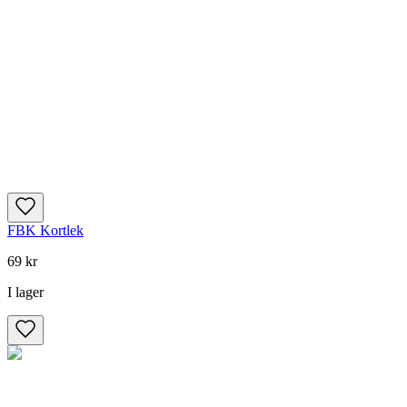
FBK Kortlek
69 kr
I lager