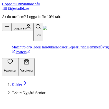
Hoppa till huvudinnehåll
Till färjestadbk.se
Är du medlem? Logga in för 10% rabatt
Logga in
Sök
Matchtröjor
Kläder
Halsdukar
Mössor
Kepsar
Fritid
Hemmet
Övrig
Posters
Favoriter
Varukorg
Kläder
T-shirt Nygård Senior