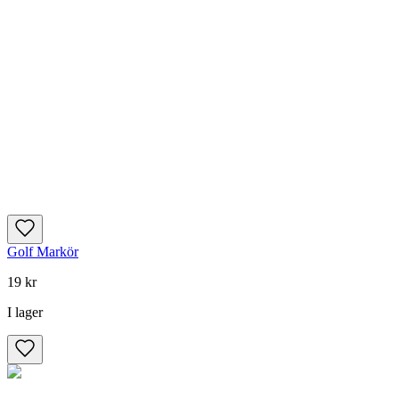
Golf Markör
19 kr
I lager