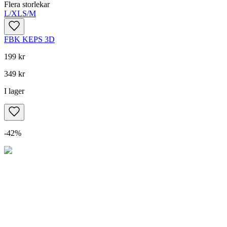
Flera storlekar
L/XL
S/M
FBK KEPS 3D
199 kr
349 kr
I lager
-
42
%