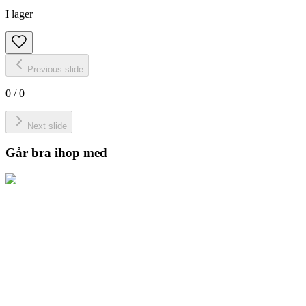
I lager
Previous slide
0
/
0
Next slide
Går bra ihop med