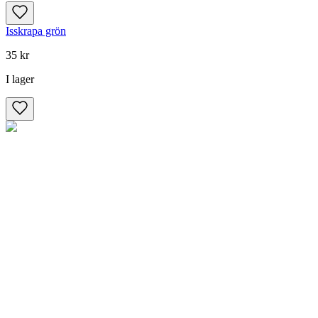
Isskrapa grön
35 kr
I lager