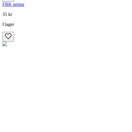
FBK penna
35 kr
I lager