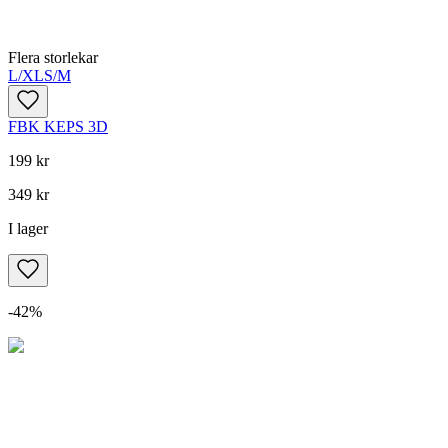
Flera storlekar
L/XL
S/M
FBK KEPS 3D
199 kr
349 kr
I lager
-
42
%