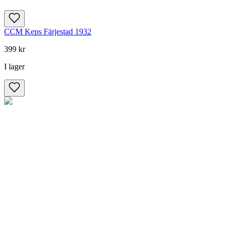
CCM Keps Färjestad 1932
399 kr
I lager