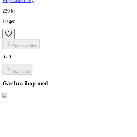
Keps svart baby
229 kr
I lager
Previous slide
0
/
0
Next slide
Går bra ihop med