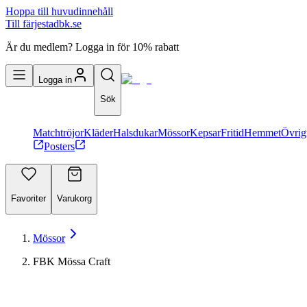
Hoppa till huvudinnehåll
Till färjestadbk.se
Är du medlem? Logga in för 10% rabatt
Logga in
Sök
Matchtröjor
Kläder
Halsdukar
Mössor
Kepsar
Fritid
Hemmet
Övrig
Posters
Favoriter
Varukorg
Mössor
FBK Mössa Craft