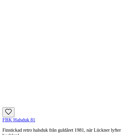
FBK Halsduk 81
Finstickad retro halsduk från guldåret 1981, när Lückner lyfter