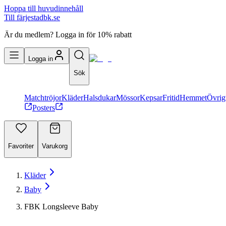
Hoppa till huvudinnehåll
Till färjestadbk.se
Är du medlem? Logga in för 10% rabatt
Logga in
Sök
Matchtröjor
Kläder
Halsdukar
Mössor
Kepsar
Fritid
Hemmet
Övrig
Posters
Favoriter
Varukorg
Kläder
Baby
FBK Longsleeve Baby