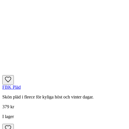
FBK Pläd
Skön pläd i fleece för kyliga höst och vinter dagar.
379 kr
I lager