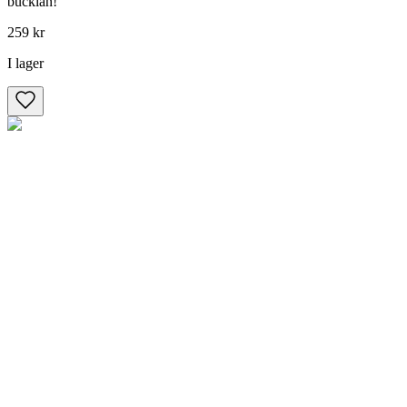
bucklan!
259 kr
I lager