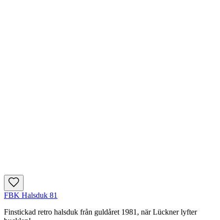
FBK Halsduk 81
Finstickad retro halsduk från guldåret 1981, när Lückner lyfter