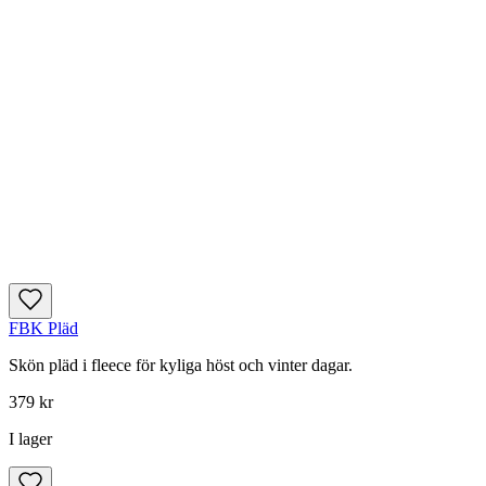
FBK Pläd
Skön pläd i fleece för kyliga höst och vinter dagar.
379 kr
I lager