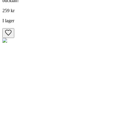
bucklan!
259 kr
I lager