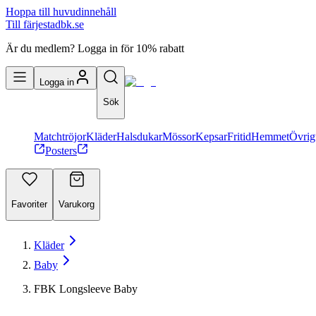
Hoppa till huvudinnehåll
Till färjestadbk.se
Är du medlem? Logga in för 10% rabatt
Logga in
Sök
Matchtröjor
Kläder
Halsdukar
Mössor
Kepsar
Fritid
Hemmet
Övrig
Posters
Favoriter
Varukorg
Kläder
Baby
FBK Longsleeve Baby