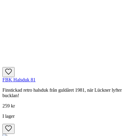
FBK Halsduk 81
Finstickad retro halsduk från guldåret 1981, när Lückner lyfter
bucklan!
259 kr
I lager