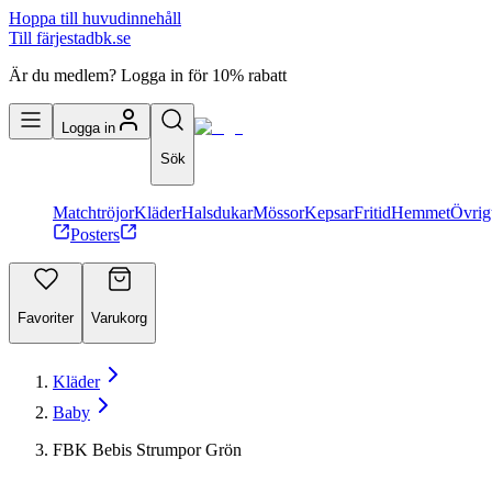
Hoppa till huvudinnehåll
Till färjestadbk.se
Är du medlem? Logga in för 10% rabatt
Logga in
Sök
Matchtröjor
Kläder
Halsdukar
Mössor
Kepsar
Fritid
Hemmet
Övrig
Posters
Favoriter
Varukorg
Kläder
Baby
FBK Bebis Strumpor Grön