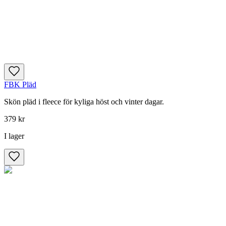
FBK Pläd
Skön pläd i fleece för kyliga höst och vinter dagar.
379 kr
I lager