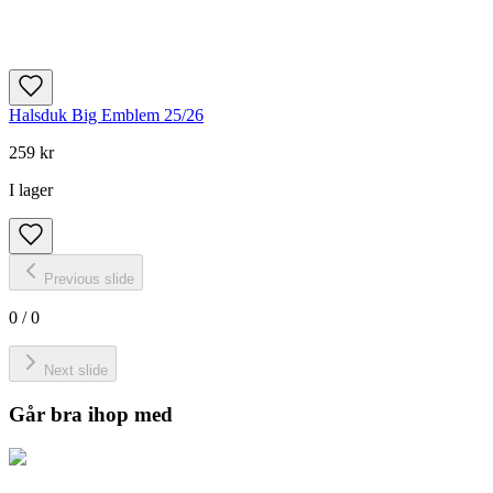
Halsduk Big Emblem 25/26
259 kr
I lager
Previous slide
0
/
0
Next slide
Går bra ihop med