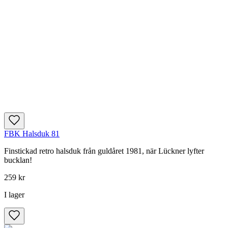
FBK Halsduk 81
Finstickad retro halsduk från guldåret 1981, när Lückner lyfter
bucklan!
259 kr
I lager