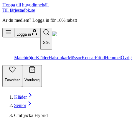
Hoppa till huvudinnehåll
Till färjestadbk.se
Är du medlem? Logga in för 10% rabatt
Logga in
Sök
Matchtröjor
Kläder
Halsdukar
Mössor
Kepsar
Fritid
Hemmet
Övrig
Favoriter
Varukorg
Kläder
Senior
Craftjacka Hybrid