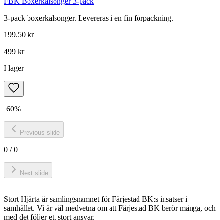
FBK Boxerkalsonger 3-pack
3-pack boxerkalsonger. Levereras i en fin förpackning.
199.50 kr
499 kr
I lager
-
60
%
Previous slide
0
/
0
Next slide
Stort Hjärta är samlingsnamnet för Färjestad BK:s insatser i
samhället. Vi är väl medvetna om att Färjestad BK berör många, och
med det följer ett stort ansvar.