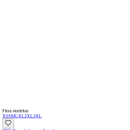
Flera storlekar
XS
S
M
L
XL
2XL
3XL