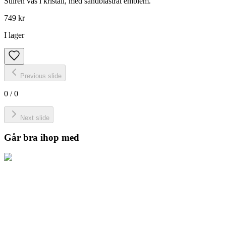
Stilren vas i kristall, med sandblästrat emblem.
749 kr
I lager
Previous slide
0
/
0
Next slide
Går bra ihop med