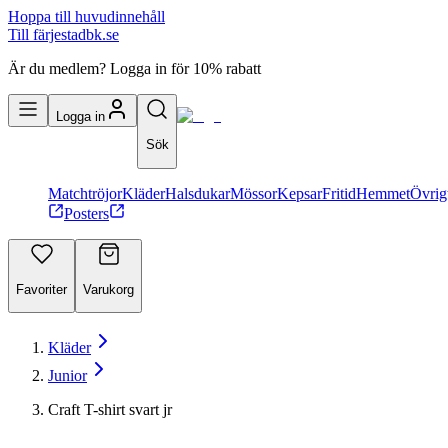
Hoppa till huvudinnehåll
Till färjestadbk.se
Är du medlem? Logga in för 10% rabatt
Logga in
Sök
Matchtröjor
Kläder
Halsdukar
Mössor
Kepsar
Fritid
Hemmet
Övrig
Posters
Favoriter
Varukorg
Kläder
Junior
Craft T-shirt svart jr