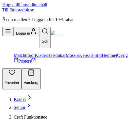
Hoppa till huvudinnehåll
Till färjestadbk.se
Är du medlem? Logga in för 10% rabatt
Logga in
Sök
Matchtröjor
Kläder
Halsdukar
Mössor
Kepsar
Fritid
Hemmet
Övrig
Posters
Favoriter
Varukorg
Kläder
Senior
Craft Funktionstee