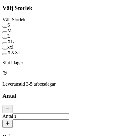
Välj
Storlek
Välj
Storlek
S
M
L
XL
xxl
XXXL
Slut i lager
Leveranstid 3-5 arbetsdagar
Antal
Antal