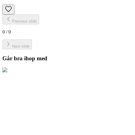
Previous slide
0
/
0
Next slide
Går bra ihop med