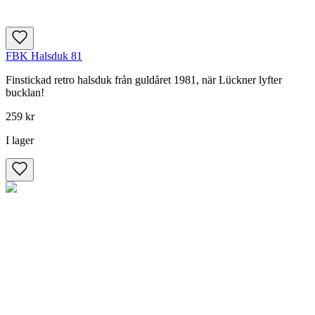
FBK Halsduk 81
Finstickad retro halsduk från guldåret 1981, när Lückner lyfter
bucklan!
259 kr
I lager