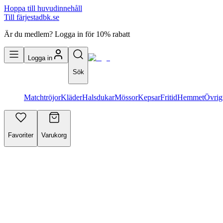
Hoppa till huvudinnehåll
Till färjestadbk.se
Är du medlem? Logga in för 10% rabatt
Logga in
Sök
Matchtröjor
Kläder
Halsdukar
Mössor
Kepsar
Fritid
Hemmet
Övrig
Favoriter
Varukorg